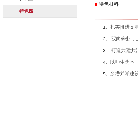
■
特色材料
：
特色四
扎实推进文
1、
双向奔赴，
2、
打造共建共
3、
以师生为本
4、
多措并举建
5、