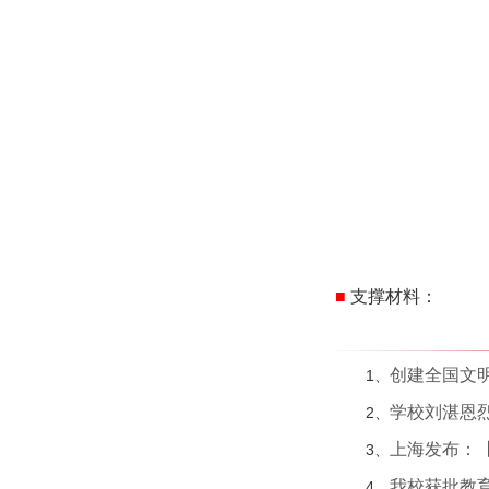
■
支撑材料
：
创建全国文
1、
学校刘湛恩
2、
上海发布：【
3、
我校获批教
4、