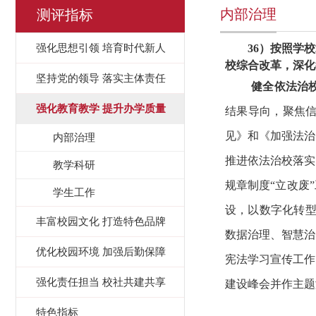
内部治理
测评指标
强化思想引领 培育时代新人
36）按照学
校综合改革，深化
坚持党的领导 落实主体责任
健全依法治
强化教育教学 提升办学质量
结果导向，聚焦
见》和《加强法治
内部治理
推进依法治校落实
教学科研
规章制度“立改废
学生工作
设，以数字化转型
丰富校园文化 打造特色品牌
数据治理、智慧治
优化校园环境 加强后勤保障
宪法学习宣传工作
强化责任担当 校社共建共享
建设峰会并作主题
特色指标