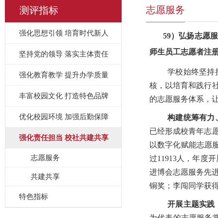
志愿服务
测评指标
强化思想引领 培育时代新人
59）
弘扬志愿服
师生员工志愿者注
坚持党的领导 落实主体责任
学校始终坚持
强化教育教学 提升办学质量
核，以培育和践行
丰富校园文化 打造特色品牌
的志愿服务体系，
优化校园环境 加强后勤保障
构建统筹有力
已经形成校青年志
强化责任担当 校社共建共享
以数字化赋能志愿服
志愿服务
过11913人，年
进博会志愿服务先进
共建共享
铜奖；李闯同学获得“
特色指标
开展主题实践
为代表的志愿服务