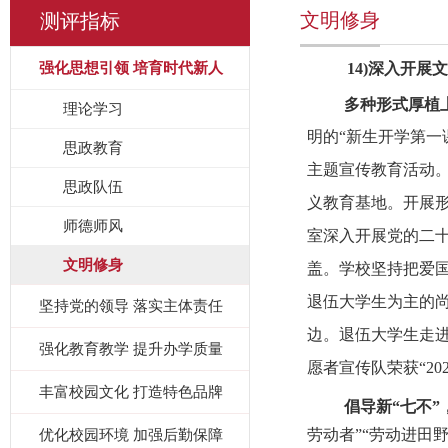
文明修身
测评指标
强化思想引领 培育时代新人
14)
深入开展文
多种形式厚植
理论学习
明的“新生开学第一
思政教育
主题宣传教育活动
思政队伍
义教育基地。开展
师德师风
室深入开展党的二
文明修身
盖。学校坚持把爱
退伍大学生为主的
坚持党的领导 落实主体责任
边。退伍大学生走
强化教育教学 提升办学质量
愿者宣传队荣获“
20
丰富校园文化 打造特色品牌
倡导新“七不”
优化校园环境 加强后勤保障
劳动者”“劳动进田