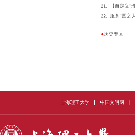
【自定义“
21、
服务“国之
22、
●
历史专区
上海理工大学
中国文明网