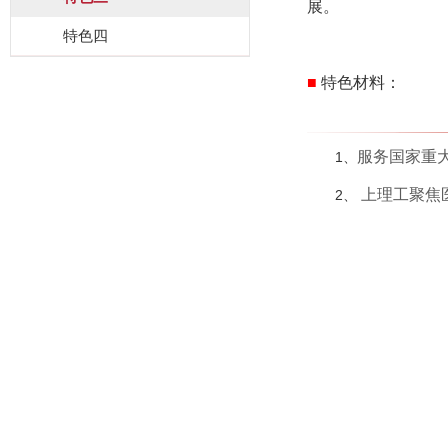
展。
特色四
■
特色材料
：
服务国家重大
1、
上理工聚焦
2、