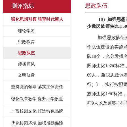
思政队伍
测评指标
强化思想引领 培育时代新人
10
）加强思想
少数民族师生比
1:50
理论学习
加强思政队伍
思政教育
作队伍建设的实施
思政队伍
队
18
个，充分发挥
师德师风
照师生比
1:350
标准
文明修身
69
人，兼职思政课
行）》，实行按照
坚持党的领导 落实主体责任
族师生比
1:50
标准，
强化教育教学 提升办学质量
师
9
人以及兼职心理
丰富校园文化 打造特色品牌
优化校园环境 加强后勤保障