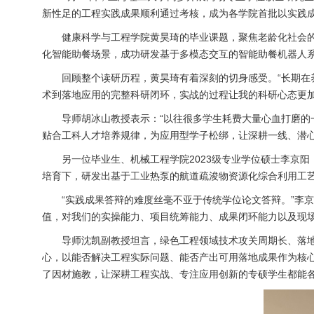
新性足的工程实践成果顺利通过考核，成为各学院首批以实践
健康科学与工程学院黄昊琦的毕业课题，聚焦老龄化社会
化智能助餐场景，成功研发基于多模态交互的智能助餐机器人
回顾整个读研历程，黄昊琦有着深刻的切身感受。“长期
术到落地应用的完整科研闭环，实战的过程让我的科研心态更加
导师胡冰山教授表示：“以往很多学生耗费大量心血打磨的
贴合工科人才培养规律，为应用型学子松绑，让深耕一线、潜
另一位毕业生、机械工程学院2023级专业学位硕士李京
培育下，研发出基于工业热泵的航道疏浚物资源化综合利用工
“实践成果答辩的难度丝毫不亚于传统学位论文答辩。”李
值，对我们的实操能力、项目统筹能力、成果闭环能力以及现
导师沈凯副教授坦言，绿色工程领域技术攻关周期长、落
心，以能否解决工程实际问题、能否产出可用落地成果作为核
了因材施教，让深耕工程实战、专注应用创新的专硕学生都能